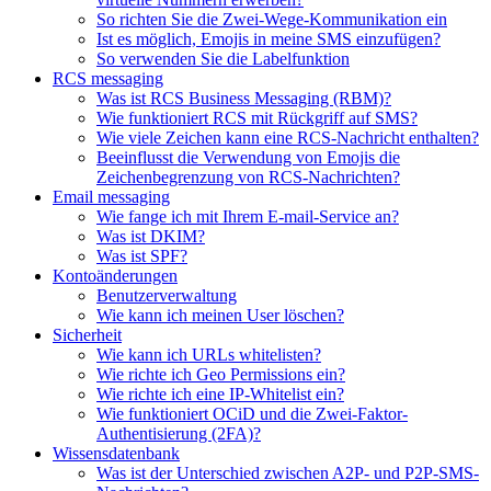
So richten Sie die Zwei-Wege-Kommunikation ein
Ist es möglich, Emojis in meine SMS einzufügen?
So verwenden Sie die Labelfunktion
RCS messaging
Was ist RCS Business Messaging (RBM)?
Wie funktioniert RCS mit Rückgriff auf SMS?
Wie viele Zeichen kann eine RCS-Nachricht enthalten?
Beeinflusst die Verwendung von Emojis die
Zeichenbegrenzung von RCS-Nachrichten?
Email messaging
Wie fange ich mit Ihrem E-mail-Service an?
Was ist DKIM?
Was ist SPF?
Kontoänderungen
Benutzerverwaltung
Wie kann ich meinen User löschen?
Sicherheit
Wie kann ich URLs whitelisten?
Wie richte ich Geo Permissions ein?
Wie richte ich eine IP-Whitelist ein?
Wie funktioniert OCiD und die Zwei-Faktor-
Authentisierung (2FA)?
Wissensdatenbank
Was ist der Unterschied zwischen A2P- und P2P-SMS-