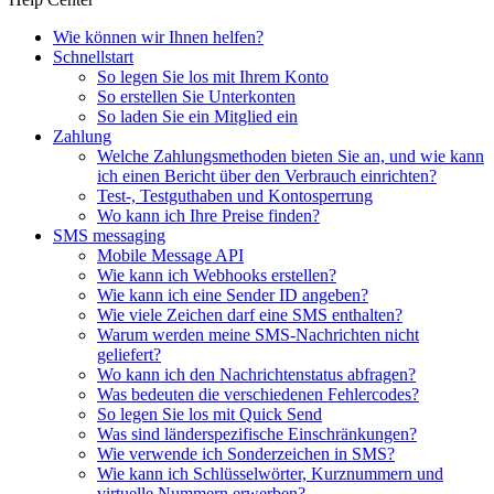
Wie können wir Ihnen helfen?
Schnellstart
So legen Sie los mit Ihrem Konto
So erstellen Sie Unterkonten
So laden Sie ein Mitglied ein
Zahlung
Welche Zahlungsmethoden bieten Sie an, und wie kann
ich einen Bericht über den Verbrauch einrichten?
Test-, Testguthaben und Kontosperrung
Wo kann ich Ihre Preise finden?
SMS messaging
Mobile Message API
Wie kann ich Webhooks erstellen?
Wie kann ich eine Sender ID angeben?
Wie viele Zeichen darf eine SMS enthalten?
Warum werden meine SMS-Nachrichten nicht
geliefert?
Wo kann ich den Nachrichtenstatus abfragen?
Was bedeuten die verschiedenen Fehlercodes?
So legen Sie los mit Quick Send
Was sind länderspezifische Einschränkungen?
Wie verwende ich Sonderzeichen in SMS?
Wie kann ich Schlüsselwörter, Kurznummern und
virtuelle Nummern erwerben?