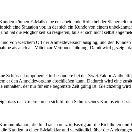
nden können E-Mails eine entscheidende Rolle bei der Sicherheit un
ie sich eine Situation vor, in der sich ein Kunde von einem unbekannte
d hat die Möglichkeit zu reagieren, falls er sich nicht selbst angemeld
t und von welchem Ort der Anmeldeversuch ausging, und den Kunden a
ahme als auch als Mittel zur Vertrauensbildung. Damit wird gezeigt, da
eine Schlüsselkomponente, insbesondere bei der Zwei-Faktor-Authenti
dem er den Anmeldevorgang abschließen kann. Dadurch wird eine zusätzl
 enthalten, der nur für eine begrenzte Zeit gültig ist. Gleichzeitig wi
igt, dass das Unternehmen sich für den Schutz seines Kontos einsetzt.
r Kommunikation, die für Transparenz in Bezug auf die Richtlinien u
 die Kunden in einer E-Mail klar und verständlich über die Änderunge