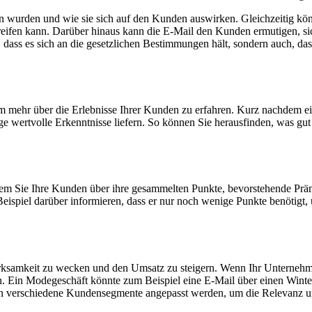
 wurden und wie sie sich auf den Kunden auswirken. Gleichzeitig k
greifen kann. Darüber hinaus kann die E-Mail den Kunden ermutigen, s
dass es sich an die gesetzlichen Bestimmungen hält, sondern auch, dass
 mehr über die Erlebnisse Ihrer Kunden zu erfahren. Kurz nachdem ein
 wertvolle Erkenntnisse liefern. So können Sie herausfinden, was gut
m Sie Ihre Kunden über ihre gesammelten Punkte, bevorstehende Prämi
spiel darüber informieren, dass er nur noch wenige Punkte benötigt, u
ksamkeit zu wecken und den Umsatz zu steigern. Wenn Ihr Unternehmen
. Ein Modegeschäft könnte zum Beispiel eine E-Mail über einen Winter
 verschiedene Kundensegmente angepasst werden, um die Relevanz un