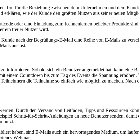
e den Ton für die Beziehung zwischen dem Unternehmen und dem Kunden
d erklären, wie der Kunde den größten Nutzen aus seiner neuen Mitgli
Rabattcode oder eine Einladung zum Kennenlernen beliebter Produkte s
er ein treuer Nutzer wird.
r Kunde nach der Begrüßungs-E-Mail eine Reihe von E-Mails zu verschi
Mails auslöst.
 zu informieren. Sobald sich ein Benutzer angemeldet hat, kann eine B
mit einem Countdown bis zum Tag des Events die Spannung erhöhen. W
 Teilnehmern die Teilnahme so einfach wie möglich zu machen. Nach
 werden. Durch den Versand von Leitfäden, Tipps und Ressourcen könne
piel Schritt-für-Schritt-Anleitungen an neue Benutzer senden, damit d
n nutzt.
etabliert haben, sind E-Mails auch ein hervorragendes Medium, um lau
botenes Webinar.