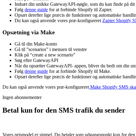
Indsæt din unikke GatewayAPI-nøgle, som du kan finde på dit
Følg
denne guide
for at forbinde Shopify til Zapier.
Opsæt derefter lige præcis de funktioner og automatiske handli
Du kan også anvende vores præ-konfigureret
Zapier Shopify 
Opsætning via Make
Gå til din Make-konto
Gå til ”scenarios” i menuen til venstre
Klik på “create a new scenario”
Søg efter GatewayAPI
Når du opsætter GatewayAPI- appen, bliver du bedt om din u
Følg
denne guide
for at forbinde Shopify til Make.
Opsæt derefter lige præcis de funktioner og automatiske handli
Du kan også anvende vores præ-konfigureret
Make
Shopify SMS ska
Ingen abonnementer
Betal kun for den SMS trafik du sender
Vores prismodel er simpel. Du betaler som udgangspunkt kun for den 