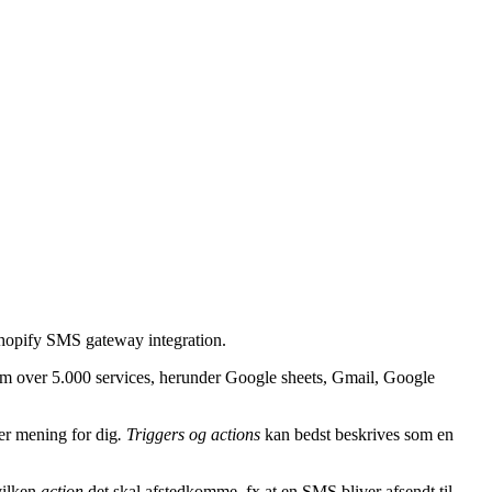
Shopify SMS gateway integration.
m over 5.000 services, herunder Google sheets, Gmail, Google
er mening for dig
. Triggers og actions
kan bedst beskrives som en
vilken
action
det skal afstedkomme, fx at en SMS bliver afsendt til