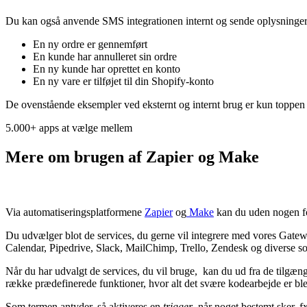
Du kan også anvende SMS integrationen internt og sende oplysninger 
En ny ordre er gennemført
En kunde har annulleret sin ordre
En ny kunde har oprettet en konto
En ny vare er tilføjet til din Shopify-konto
De ovenstående eksempler ved eksternt og internt brug er kun toppen af
5.000+ apps at vælge mellem
Mere om brugen af Zapier og Make
Via automatiseringsplatformene
Zapier
og
Make
kan du uden nogen fo
Du udvælger blot de services, du gerne vil integrere med vores Ga
Calendar, Pipedrive, Slack, MailChimp, Trello, Zendesk og diverse so
Når du har udvalgt de services, du vil bruge, kan du ud fra de tilgæn
række prædefinerede funktioner, hvor alt det svære kodearbejde er ble
Som termen antyder, så aktiveres en
trigger
, når noget bestemt sker,