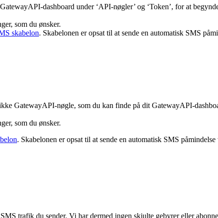
 GatewayAPI-dashboard under ‘API-nøgler’ og ‘Token’, for at begynde 
nger, som du ønsker.
SMS skabelon
. Skabelonen er opsat til at sende en automatisk SMS påmi
nikke GatewayAPI-nøgle, som du kan finde på dit GatewayAPI-dashboa
nger, som du ønsker.
belon
. Skabelonen er opsat til at sende en automatisk SMS påmindelse v
SMS trafik du sender. Vi har dermed ingen skjulte gebyrer eller abonn