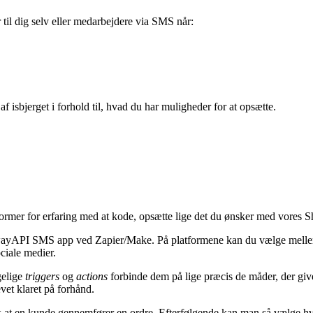
til dig selv eller medarbejdere via SMS når:
 isbjerget i forhold til, hvad du har muligheder for at opsætte.
rmer for erfaring med at kode, opsætte lige det du ønsker med vores 
tewayAPI SMS app ved Zapier/Make. På platformene kan du vælge melle
ciale medier.
gelige
triggers
og
actions
forbinde dem på lige præcis de måder, der giv
vet klaret på forhånd.
 fx at en kunde gennemfører en ordre. Efterfølgende kan man så vælge h