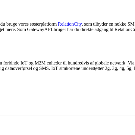
 du bruge vores søsterplatform
RelationCity
, som tilbyder en række SMS
eget mere. Som GatewayAPI-bruger har du direkte adgang til RelationCi
kan forbinde IoT og M2M enheder til hundredvis af globale netværk. Vi
ig dataoverførsel og SMS. IoT simkortene understøtter 2g, 3g, 4g, 5