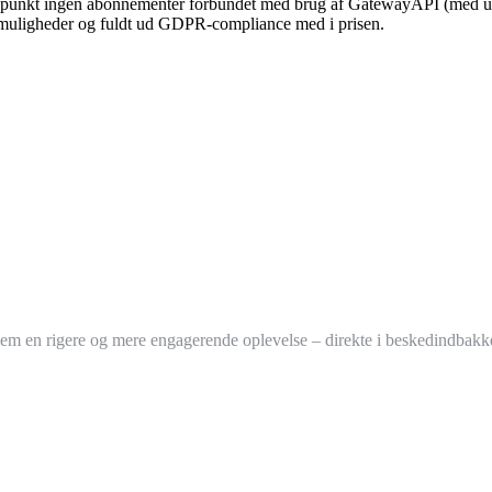
ngspunkt ingen abonnementer forbundet med brug af GatewayAPI (med u
ionsmuligheder og fuldt ud GDPR-compliance med i prisen.
 en rigere og mere engagerende oplevelse – direkte i beskedindbakk