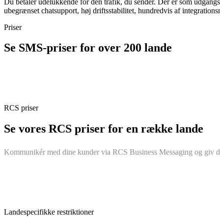
Du betaler udelukkende for den trafik, du sender. Der er som udga
ubegrænset chatsupport, høj driftsstabilitet, hundredvis af integrat
Priser
Se SMS-priser for over 200 lande
RCS priser
Se vores RCS priser for en række lande
Kommunikér med dine kunder via RCS Business Messaging og giv dem
Landespecifikke restriktioner