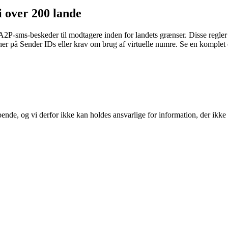
i over 200 lande
es A2P-sms-beskeder til modtagere inden for landets grænser. Disse regle
ioner på Sender IDs eller krav om brug af virtuelle numre.
Se en komplet o
ende, og vi derfor ikke kan holdes ansvarlige for information, der ikke e