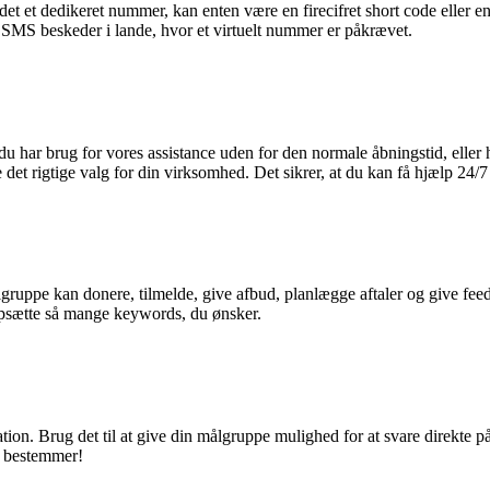
ldet et dedikeret nummer, kan enten være en firecifret short code eller
e SMS beskeder i lande, hvor et virtuelt nummer er påkrævet.
har brug for vores assistance uden for den normale åbningstid, eller h
det rigtige valg for din virksomhed. Det sikrer, at du kan få hjælp 24/
uppe kan donere, tilmelde, give afbud, planlægge aftaler og give feed
t opsætte så mange keywords, du ønsker.
 Brug det til at give din målgruppe mulighed for at svare direkte på S
u bestemmer!