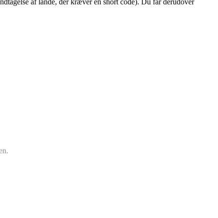
ndtagelse af
lande, der kræver en short code
). Du får derudover
en.