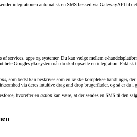
r, sender integrationen automatisk en SMS besked via GatewayAPI til det
is af services, apps og systemer. Du kan vælge mellem e-handelsplatfor
hele Googles økosystem når du skal opsætte en integration. Faktisk t
ions
, som bedst kan beskrives som en række komplekse handlinger, der k
irksomhed via deres intuitive drag and drop brugerflader, og så er du i
esforce, hvorefter en
action
kan være, at der sendes en SMS til den sa
onen