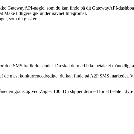
ikke GatewayAPI-nøgle, som du kan finde på dit GatewayAPI-dashboar
at Make tidligere gik under navnet Integromat.
nger, som du ønsker.
r den SMS trafik du sender. Du skal dermed ikke betale et månedligt a
e af de mest konkurrencedygtige, du kan finde på A2P SMS markedet. Vi t
den gratis og ved Zapier 100. Du slipper dermed for at betale i dyre 