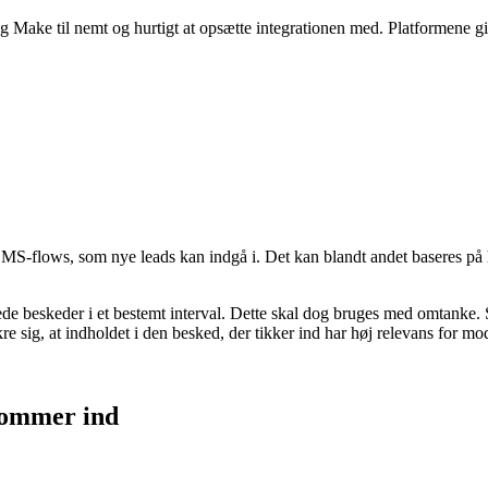
e til nemt og hurtigt at opsætte integrationen med. Platformene giver d
MS-flows, som nye leads kan indgå i. Det kan blandt andet baseres på ha
e beskeder i et bestemt interval. Dette skal dog bruges med omtanke. SM
re sig, at indholdet i den besked, der tikker ind har høj relevans for m
kommer ind